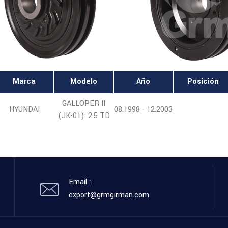
Marca
Modelo
Año
Posición
GALLOPER II
HYUNDAI
08.1998 - 12.2003
(JK-01): 2.5 TD
Email :
export@grmgirman.com