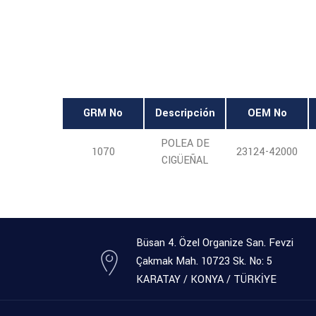
GRM No
Descripción
OEM No
POLEA DE
1070
23124-42000
CIGÜEÑAL
Büsan 4. Özel Organize San. Fevzi
Çakmak Mah. 10723 Sk. No: 5
KARATAY / KONYA / TÜRKİYE