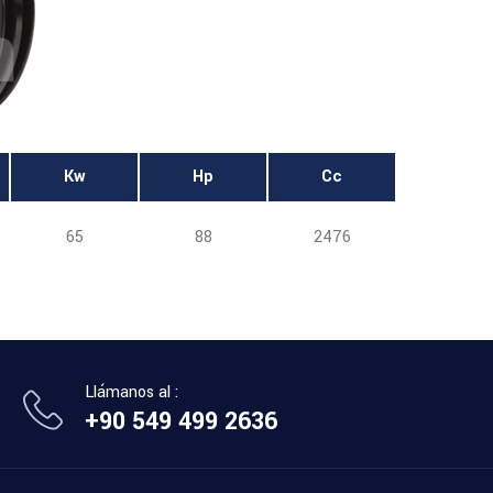
Kw
Hp
Cc
65
88
2476
Llámanos al :
+90 549 499 2636