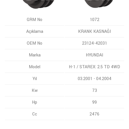
GRM No
1072
Açıklama
KRANK KASNAĞI
OEM No
23124-42031
Marka
HYUNDAI
Model
H-1 / STAREX: 2.5 TD 4WD
Yıl
03.2001 - 04.2004
Kw
73
Hp
99
Cc
2476