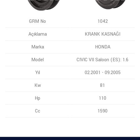
GRM No
1042
Açıklama
KRANK KASNAĞI
Marka
HONDA
Model
CIVIC VII Saloon (ES): 1.6
Yıl
02.2001 - 09.2005
Kw
81
Hp
110
Cc
1590