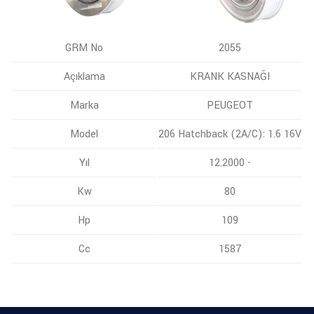
GRM No
2055
Açıklama
KRANK KASNAĞI
Marka
PEUGEOT
Model
206 Hatchback (2A/C): 1.6 16V
Yıl
12.2000 -
Kw
80
Hp
109
Cc
1587