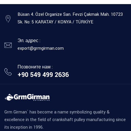
Büsan 4. Özel Organize San. Fevzi Çakmak Mah. 10723
Sk. No: 5 KARATAY / KONYA / TÜRKİYE
Эл. адрес :
export@grmgirman.com
Позвоните нам :
+90 549 499 2636
Grm Girman` has become a name symbolizing quality &
excellence in the field of crankshaft pulley manufacturing since
its inception in 1996.