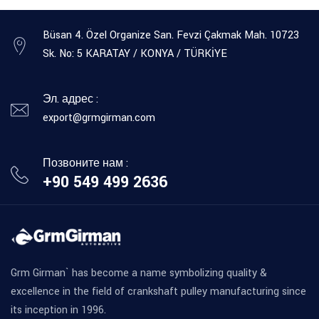
Büsan 4. Özel Organize San. Fevzi Çakmak Mah. 10723
Sk. No: 5 KARATAY / KONYA / TÜRKİYE
Эл. адрес :
export@grmgirman.com
Позвоните нам :
+90 549 499 2636
Grm Girman` has become a name symbolizing quality &
excellence in the field of crankshaft pulley manufacturing since
its inception in 1996.