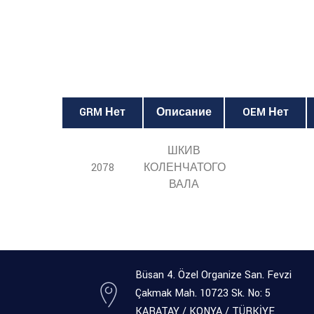
GRM Нет
Описание
OEM Нет
ШКИВ
2078
КОЛЕНЧАТОГО
ВАЛА
Büsan 4. Özel Organize San. Fevzi
Çakmak Mah. 10723 Sk. No: 5
KARATAY / KONYA / TÜRKİYE