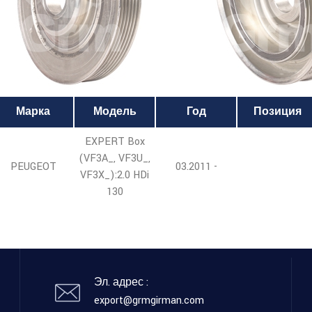
Марка
Модель
Год
Позиция
EXPERT Box
(VF3A_, VF3U_,
PEUGEOT
03.2011 -
VF3X_):2.0 HDi
130
Эл. адрес :
export@grmgirman.com