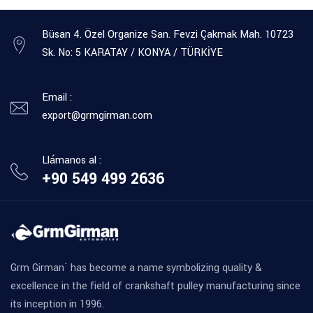
Büsan 4. Özel Organize San. Fevzi Çakmak Mah. 10723
Sk. No: 5 KARATAY / KONYA / TÜRKİYE
Email :
export@grmgirman.com
Llámanos al :
+90 549 499 2636
Grm Girman` has become a name symbolizing quality &
excellence in the field of crankshaft pulley manufacturing since
its inception in 1996.