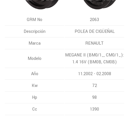
GRM No
2063
Descripción
POLEA DE CIGÜEÑAL
Marca
RENAULT
MEGANE II (BM0/1_, CM0/1_):
Modelo
1.4 16V (BM0B, CM0B)
Año
11.2002 - 02.2008
Kw
72
Hp
98
Cc
1390