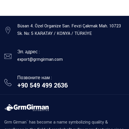
Büsan 4. Özel Organize San. Fevzi Çakmak Mah. 10723
Sk. No: 5 KARATAY / KONYA / TÜRKİYE
Эл. адрес :
export@grmgirman.com
Позвоните нам :
+90 549 499 2636
Grm Girman` has become a name symbolizing quality &