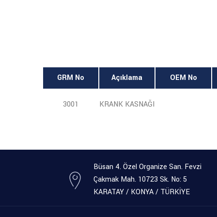
GRM No
Açıklama
OEM No
3001
KRANK KASNAĞI
Büsan 4. Özel Organize San. Fevzi
Çakmak Mah. 10723 Sk. No: 5
KARATAY / KONYA / TÜRKİYE