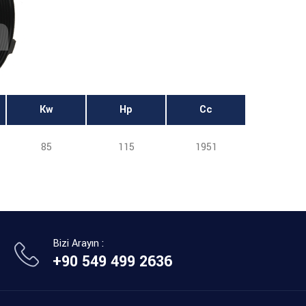
Kw
Hp
Cc
85
115
1951
Bizi Arayın :
+90 549 499 2636