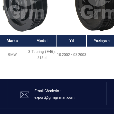
Marka
Model
Yıl
Pozisyon
3 Touring (E46):
BMW
10.2002 - 03.2003
318 d
Email Gönderin :
export@grmgirman.com