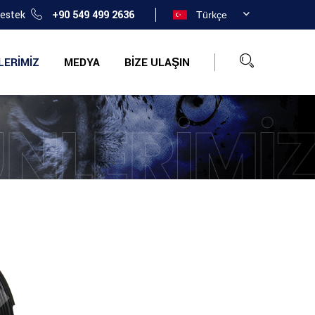
Destek
+90 549 499 2636
Türkçe
LERIMIZ
MEDYA
BIZE ULAŞIN
NLERIMI