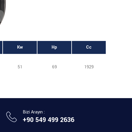
Kw
Hp
Cc
51
69
1929
Bizi Arayın :
+90 549 499 2636