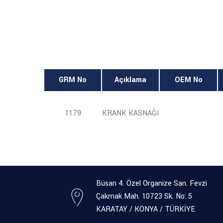
GRM No
Açıklama
OEM No
1179
KRANK KASNAĞI
Büsan 4. Özel Organize San. Fevzi
Çakmak Mah. 10723 Sk. No: 5
KARATAY / KONYA / TÜRKİYE