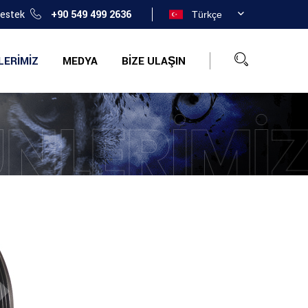
Destek
+90 549 499 2636
Türkçe
LERIMIZ
MEDYA
BIZE ULAŞIN
NLERIMI