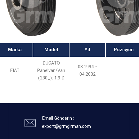
Marka
Model
Yıl
Pozisyon
DUCATO
03.1994 -
FIAT
Panelvan/Van
04.2002
(230_): 1.9 D
Email Gönderin :
export@grmgirman.com