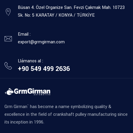
Büsan 4. Özel Organize San. Fevzi Çakmak Mah. 10723
Sk. No: 5 KARATAY / KONYA / TÜRKİYE
Email :
export@grmgirman.com
Llámanos al :
+90 549 499 2636
Grm Girman` has become a name symbolizing quality &
excellence in the field of crankshaft pulley manufacturing since
its inception in 1996.