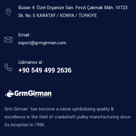
Büsan 4. Özel Organize San. Fevzi Çakmak Mah. 10723
Sk. No: 5 KARATAY / KONYA / TÜRKİYE
Email :
export@grmgirman.com
Llámanos al :
+90 549 499 2636
Grm Girman` has become a name symbolizing quality &
excellence in the field of crankshaft pulley manufacturing since
its inception in 1996.