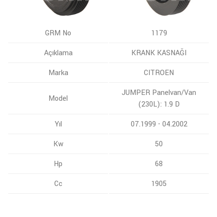
GRM No
1179
Açıklama
KRANK KASNAĞI
Marka
CITROEN
JUMPER Panelvan/Van
Model
(230L): 1.9 D
Yıl
07.1999 - 04.2002
Kw
50
Hp
68
Cc
1905