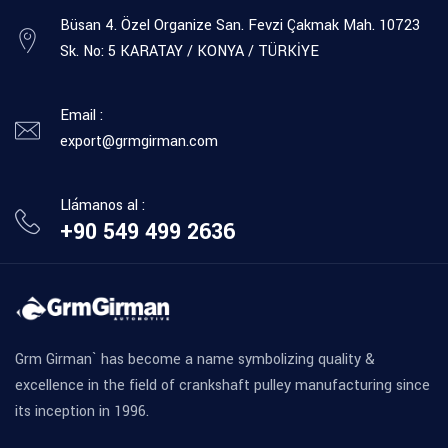
Büsan 4. Özel Organize San. Fevzi Çakmak Mah. 10723
Sk. No: 5 KARATAY / KONYA / TÜRKİYE
Email :
export@grmgirman.com
Llámanos al :
+90 549 499 2636
Grm Girman` has become a name symbolizing quality &
excellence in the field of crankshaft pulley manufacturing since
its inception in 1996.