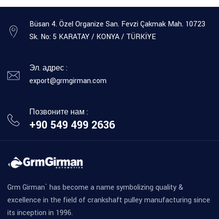
Büsan 4. Özel Organize San. Fevzi Çakmak Mah. 10723
Sk. No: 5 KARATAY / KONYA / TÜRKİYE
Эл. адрес :
export@grmgirman.com
Позвоните нам :
+90 549 499 2636
Grm Girman` has become a name symbolizing quality &
excellence in the field of crankshaft pulley manufacturing since
its inception in 1996.