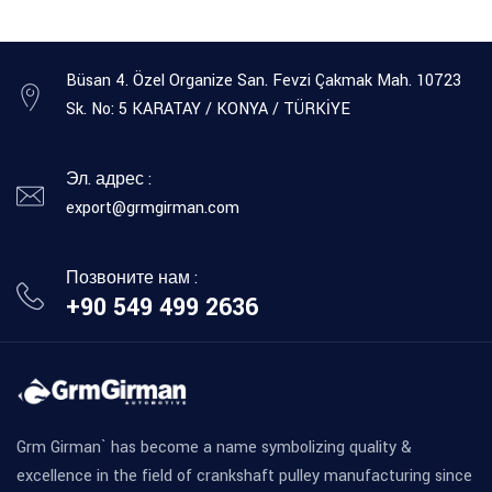
Büsan 4. Özel Organize San. Fevzi Çakmak Mah. 10723
Sk. No: 5 KARATAY / KONYA / TÜRKİYE
Эл. адрес :
export@grmgirman.com
Позвоните нам :
+90 549 499 2636
Grm Girman` has become a name symbolizing quality &
excellence in the field of crankshaft pulley manufacturing since