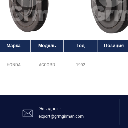
Марка
Модель
Год
Позиция
HONDA
ACCORD
1992
Эл. адрес :
export@grmgirman.com