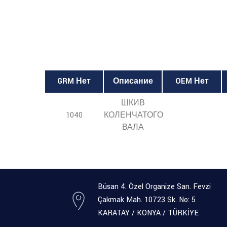
GRM Нет
Описание
OEM Нет
ШКИВ
1040
КОЛЕНЧАТОГО
ВАЛА
Büsan 4. Özel Organize San. Fevzi
Çakmak Mah. 10723 Sk. No: 5
KARATAY / KONYA / TÜRKİYE