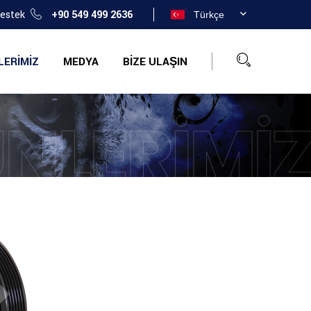
Destek
+90 549 499 2636
Türkçe
LERIMIZ
MEDYA
BIZE ULAŞIN
NLERIMI