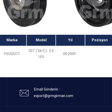
Marka
Model
Yıl
Pozisyon
307 (3A/C): 2.0
PEUGEOT
08.2000 -
16V
Email Gönderin :
export@grmgirman.com