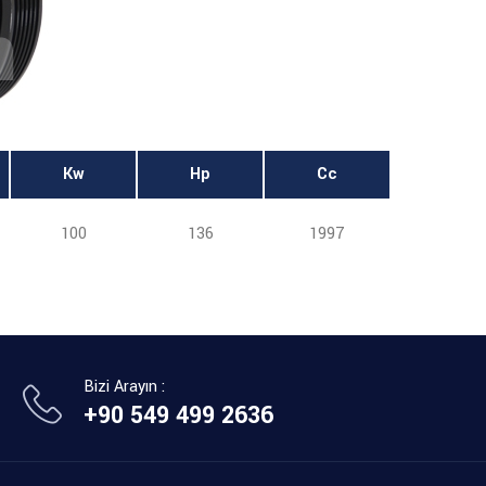
Kw
Hp
Cc
100
136
1997
Bizi Arayın :
+90 549 499 2636