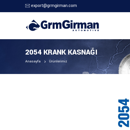
export@grmgirman.com
2054 KRANK KASNAĞI
Anasayfa
Ürünlerimiz