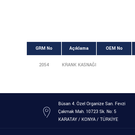
GRM No
Açıklama
OEM No
2054
KRANK KASNAĞI
Büsan 4. Özel Organize San. Fevzi
Çakmak Mah. 10723 Sk. No: 5
KARATAY / KONYA / TÜRKİYE