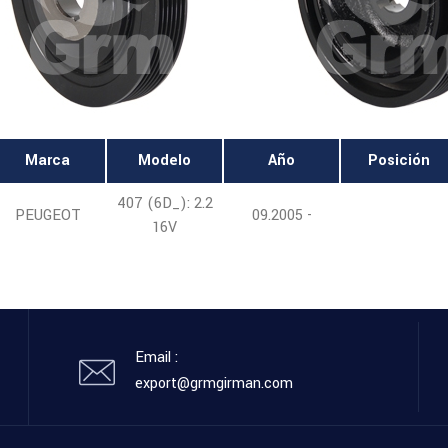
Marca
Modelo
Año
Posición
407 (6D_): 2.2
PEUGEOT
09.2005 -
16V
Email :
export@grmgirman.com