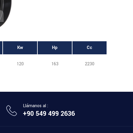
Kw
Hp
Cc
120
163
2230
Llámanos al :
+90 549 499 2636