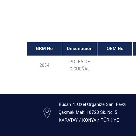
GRM No
Descripción
OEM No
POLEA DE
2054
CIGÜEÑAL
Büsan 4. Özel Organize San. Fevzi
Çakmak Mah. 10723 Sk. No: 5
KARATAY / KONYA / TÜRKİYE