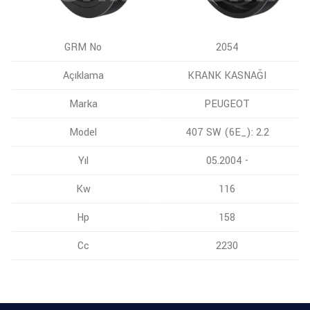
GRM No
2054
Açıklama
KRANK KASNAĞI
Marka
PEUGEOT
Model
407 SW (6E_): 2.2
Yıl
05.2004 -
Kw
116
Hp
158
Cc
2230